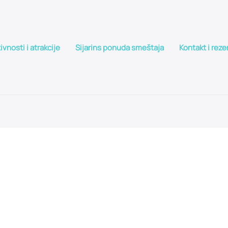
ivnosti i atrakcije
Sijarins ponuda smeštaja
Kontakt i reze
ARINSKA BANJA