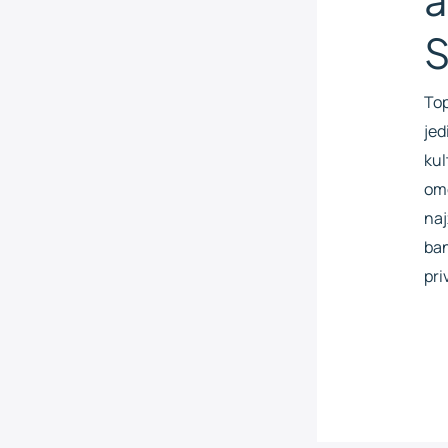
S
Top
jed
kul
omo
naj
ban
pri
Rea