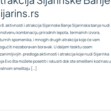
ijarins.rs
 8. aktivnosti i atrakcija Sijarinske Banje Sijarinska banja nudi
instvenu kombinaciju prirodnih lepota, termalnih izvora,
turnih spomenika, i mnogih drugih atrakcija koje će vam
gućiti nezaboravan boravak. U daljem tesktu osam
zanimljivijih predloga aktivnosti i atrakcija koje nudi Sijarinka
ja Evo šta možete posetiti i iskusiti dok ste smešteni kod nas u
vatnom smeštaju […]
d More »