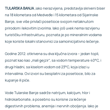
TULARSKA BANJA
,iako nerazvijena, predstavlja skriveni biser
na 18 kilometara od Medveđe i 15 kilometara od Sijarinske
Banje, sve više privlači posetioce svojom netaknutom
prirodom i lekovitim izvorima. Iako još uvek nema razvijenu
turističku infrastrukturu, poznata je po mineralnim vodama
koje koriste lokalni stanovnici za samoinicijativno lečenje.
Godine 2012. otkrivena su dva ključna izvora – jedan topli,
poznat kao kao „mali gejzir“, sa vodom temperature 40°C, i
drugi hladni, sa kiselom vodom od 23°C, koja izlazi u
intervalima. Ovi izvori su besplatni za posetioce, bilo za
kupanje ili piće.
Vode Tularske Banje sadrže natrijum, kalcijum, hlor i
hidrokarbonate, a posebno su korisne za lečenje
digestivnih problema, anemije i nervnih oboljenja. Iako je