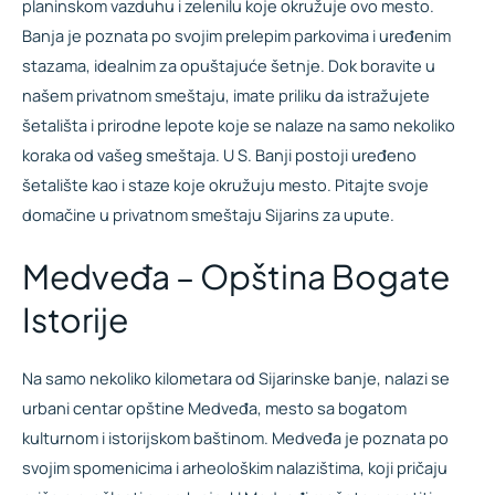
planinskom vazduhu i zelenilu koje okružuje ovo mesto.
Banja je poznata po svojim prelepim parkovima i uređenim
stazama, idealnim za opuštajuće šetnje. Dok boravite u
našem privatnom smeštaju, imate priliku da istražujete
šetališta i prirodne lepote koje se nalaze na samo nekoliko
koraka od vašeg smeštaja. U S. Banji postoji uređeno
šetalište kao i staze koje okružuju mesto. Pitajte svoje
domačine u privatnom smeštaju Sijarins za upute.
Medveđa – Opština Bogate
Istorije
Na samo nekoliko kilometara od Sijarinske banje, nalazi se
urbani centar opštine Medveđa, mesto sa bogatom
kulturnom i istorijskom baštinom. Medveđa je poznata po
svojim spomenicima i arheološkim nalazištima, koji pričaju