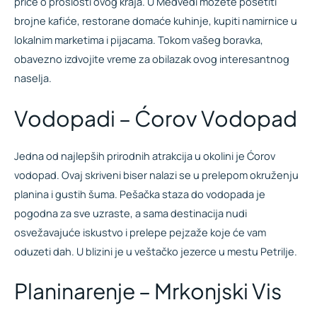
priče o prošlosti ovog kraja. U Medveđi možete posetiti
brojne kafiće, restorane domaće kuhinje, kupiti namirnice u
lokalnim marketima i pijacama. Tokom vašeg boravka,
obavezno izdvojite vreme za obilazak ovog interesantnog
naselja.
Vodopadi – Ćorov Vodopad
Jedna od najlepših prirodnih atrakcija u okolini je Ćorov
vodopad. Ovaj skriveni biser nalazi se u prelepom okruženju
planina i gustih šuma. Pešačka staza do vodopada je
pogodna za sve uzraste, a sama destinacija nudi
osvežavajuće iskustvo i prelepe pejzaže koje će vam
oduzeti dah. U blizini je u veštačko jezerce u mestu Petrilje.
Planinarenje – Mrkonjski Vis