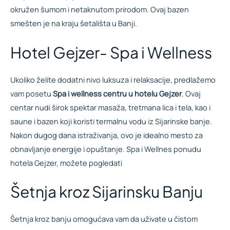
okružen šumom i netaknutom prirodom. Ovaj bazen
smešten je na kraju šetališta u Banji.
Hotel Gejzer- Spa i Wellness
Ukoliko želite dodatni nivo luksuza i relaksacije, predlažemo
vam posetu
Spa i wellness centru u hotelu Gejzer
. Ovaj
centar nudi širok spektar masaža, tretmana lica i tela, kao i
saune i bazen koji koristi termalnu vodu iz Sijarinske banje.
Nakon dugog dana istraživanja, ovo je idealno mesto za
obnavljanje energije i opuštanje. Spa i Wellnes ponudu
hotela Gejzer, možete pogledati
ovde
.
Šetnja kroz Sijarinsku Banju
Šetnja kroz banju omogućava vam da uživate u čistom