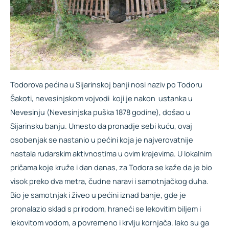
Todorova pećina u Sijarinskoj banji nosi naziv po Todoru
Šakoti, nevesinjskom vojvodi koji je nakon ustanka u
Nevesinju (Nevesinjska puška 1878 godine), došao u
Sijarinsku banju. Umesto da pronadje sebi kuću, ovaj
osobenjak se nastanio u pećini koja je najverovatnije
nastala rudarskim aktivnostima u ovim krajevima. U lokalnim
pričama koje kruže i dan danas, za Todora se kaže da je bio
visok preko dva metra, čudne naravi i samotnjačkog duha.
Bio je samotnjak i živeo u pećini iznad banje, gde je
pronalazio sklad s prirodom, hraneći se lekovitim biljem i
lekovitom vodom, a povremeno i krvlju kornjača. Iako su ga