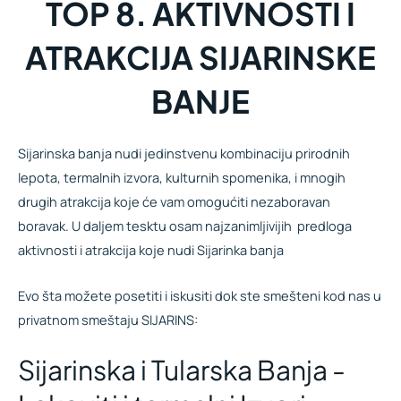
TOP 8. AKTIVNOSTI I
ATRAKCIJA SIJARINSKE
BANJE
Sijarinska banja nudi jedinstvenu kombinaciju prirodnih
lepota, termalnih izvora, kulturnih spomenika, i mnogih
drugih atrakcija koje će vam omogućiti nezaboravan
boravak. U daljem tesktu osam najzanimljivijih predloga
aktivnosti i atrakcija koje nudi Sijarinka banja
Evo šta možete posetiti i iskusiti dok ste smešteni kod nas u
privatnom smeštaju SIJARINS:
Sijarinska i Tularska Banja -