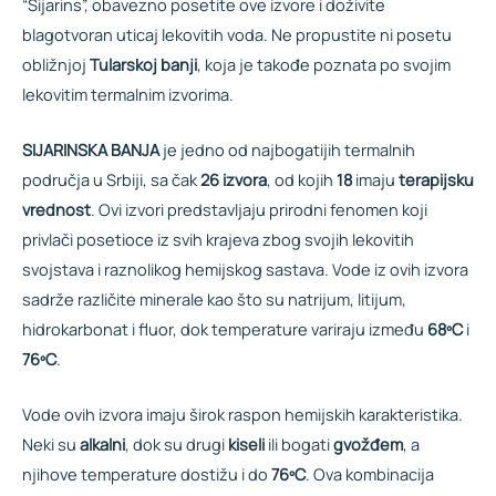
“Sijarins”, obavezno posetite ove izvore i doživite
blagotvoran uticaj lekovitih voda. Ne propustite ni posetu
obližnjoj
Tularskoj banji
, koja je takođe poznata po svojim
lekovitim termalnim izvorima.
SIJARINSKA BANJA
je jedno od najbogatijih termalnih
područja u Srbiji, sa čak
26 izvora
, od kojih
18
imaju
terapijsku
vrednost
. Ovi izvori predstavljaju prirodni fenomen koji
privlači posetioce iz svih krajeva zbog svojih lekovitih
svojstava i raznolikog hemijskog sastava. Vode iz ovih izvora
sadrže različite minerale kao što su natrijum, litijum,
hidrokarbonat i fluor, dok temperature variraju između
68ºC
i
76ºC
.
Vode ovih izvora imaju širok raspon hemijskih karakteristika.
Neki su
alkalni
, dok su drugi
kiseli
ili bogati
gvožđem
, a
njihove temperature dostižu i do
76ºC
. Ova kombinacija