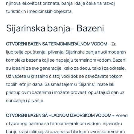
njihova lekovitost priznata, banja i dalje čeka na razvoj
turističkih i medicinskih objekata.
Sijarinska banja- Bazeni
OTVORENI BAZEN SA TERMOMINERALNOM VODOM
– Za
ljubitelje opuštanja i plivanja, Sijarinska banja nudi moderan
kompleks bazena koji se napajaju termalnom vodom. Bazeni
su idealni za sve generacije, kako za decu, tako i za odrasle.
Uživaćete u kristalno čistoj vodi dok se osvežavate tokom
toplih letnjih dana. Sa smeštajem u “Sijarins”, imate lak
pristup ovim bazenima i možete provesti opuštajući dan uz
sunčanje i plivanje.
OTVORENI BAZEN SA HLADNOM IZVORSKOM VODOM
– Pored
otvorenog bazena sa termomineralnom vodom, Sijarinsku
banju krasi i olimpijski bazena sa hladnom izvorskom vodom,