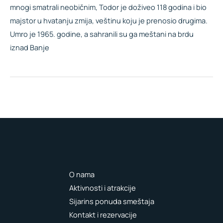
mnogi smatrali neobičnim, Todor je doživeo 118 godina i bio
majstor u hvatanju zmija, veštinu koju je prenosio drugima.
Umro je 1965. godine, a sahranili su ga meštani na brdu
iznad Banje
←
Previous Post
Next Post
→
O nama
Aktivnosti i atrakcije
Sijarins ponuda smeštaja
Kontakt i rezervacije