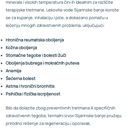
minerala i visokih temperatura čini ih idealnim za različite
terapijske tretmane. Lekovite vode Sijarinske banje koriste
se za kupanje, inhalaciju i piće, a dokazano pomažu u
lečenju mnogih zdravstvenih problema, uključujući:
Hronična reumatska oboljenja
Kožna oboljenja
Stomačne tegobe i bolesti žuči
Oboljenja bubrega i mokraćnih puteva
Anemija
Šećerna bolest
Astma i hronični bronhitis
Psihička i fizička iscrpljenost
Bilo da dolazite zbog preventivnih tretmana ili specifičnih
zdravstvenih tegoba, termalni izvori Sijarinske banje pružaju
prirodno rešenje za regeneraciju i oporavak.