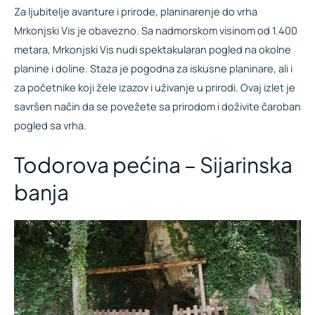
Za ljubitelje avanture i prirode, planinarenje do vrha
Mrkonjski Vis je obavezno. Sa nadmorskom visinom od 1.400
metara, Mrkonjski Vis nudi spektakularan pogled na okolne
planine i doline. Staza je pogodna za iskusne planinare, ali i
za početnike koji žele izazov i uživanje u prirodi. Ovaj izlet je
savršen način da se povežete sa prirodom i doživite čaroban
pogled sa vrha.
Todorova pećina – Sijarinska
banja